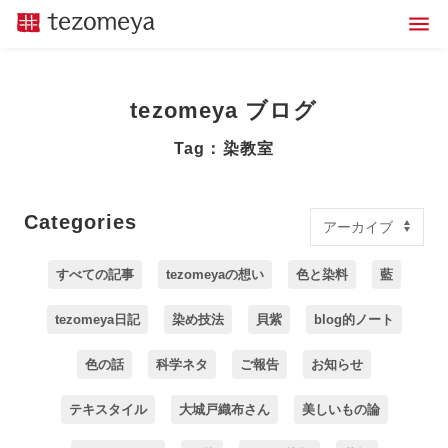
tezomeya ブログ
Tag：染教室
Categories
すべての記事
tezomeyaの想い
色と染料
藍
tezomeya日記
染め技法
貝紫
blog的ノート
色の話
科学ネタ
ご報告
お知らせ
テキスタイル
大城戸織布さん
美しいもの論