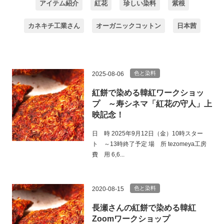
アイテム紹介
紅花
珍しい染料
紫根
カネキチ工業さん
オーガニックコットン
日本茜
色と染料
2025-08-06
紅餅で染める韓紅ワークショッ
プ ～寿シネマ「紅花の守人」上
映記念！
日 時 2025年9月12日（金）10時スター
ト ～13時終了予定 場 所 tezomeya工房
費 用 6,6...
色と染料
2020-08-15
長瀬さんの紅餅で染める韓紅
Zoomワークショップ