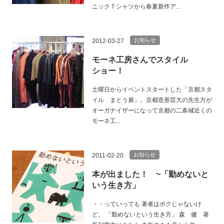
ニックＴシャツから春夏新作ア...
お知らせ
2012-03-27
モーネ工房さんでスタイル
ショー！
土曜日からイベントスタートした「京都スタ
イル まとう展」。京都造形芸大の先生方が
オーガナイザーになって京都の二条城近くの
モーネ工...
お知らせ
2011-02-20
本が出ました！ ~「勤めないと
いう生き方」
・・っていっても 著者はボクじゃないけ
ど。 「勤めないという生き方」 森 健 著