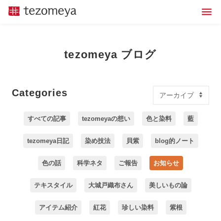
tezomeya ブログ
Categories
すべての記事
tezomeyaの想い
色と染料
藍
tezomeya日記
染め技法
貝紫
blog的ノート
色の話
科学ネタ
ご報告
お知らせ
テキスタイル
大城戸織布さん
美しいもの論
アイテム紹介
紅花
珍しい染料
紫根