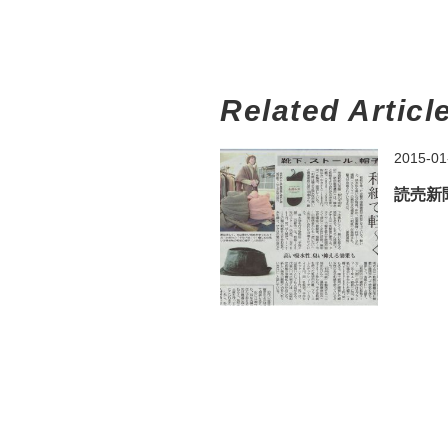
Related Articl
2015-01
読売新