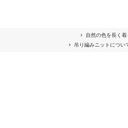
自然の⾊を⻑く着
吊り編みニットについ