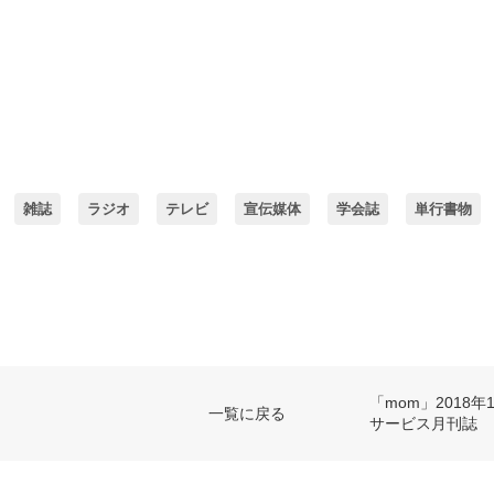
雑誌
ラジオ
テレビ
宣伝媒体
学会誌
単行書物
「mom」2018
一覧に戻る
サービス月刊誌