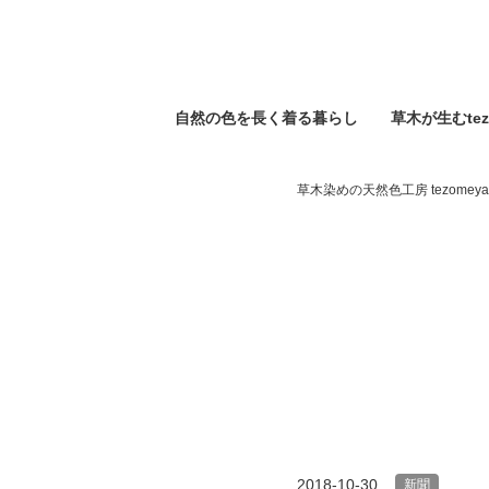
自然の⾊を⻑く着る暮らし
草木が生むtez
草木染めの天然色工房 tezomeya
2018-10-30
新聞