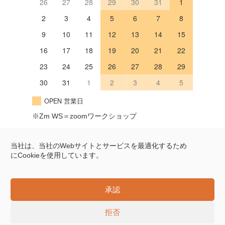
26
27
28
29
30
31
1
2
3
4
5
6
7
8
9
10
11
12
13
14
15
16
17
18
19
20
21
22
23
24
25
26
27
28
29
30
31
1
2
3
4
5
OPEN 営業日
※Zm WS＝zoomワークショップ
Googleマップ
当社は、当社のWebサイトとサービスを最適化するため
にCookieを使用しています。
〒604-8322
京都市中京区姉小路通岩上西入
Online Store
樽屋町451
承認
Tel 075-202-7655
拒否