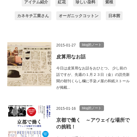
アイテム紹介
紅花
珍しい染料
紫根
カネキチ工業さん
オーガニックコットン
日本茜
blog的ノート
2015-01-27
皮算用なお話
今日は皮算用なお話をおひとつ。 少し前の
話ですが、先週の１月２３日（金）の読売新
聞の朝刊くらし欄に手染メ屋の和紙ストール
が掲載...
blog的ノート
2015-01-16
京都で働く ～アウェイな場所で
の挑戦！