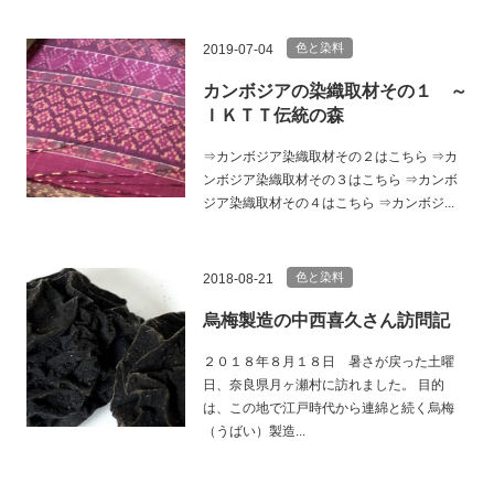
色と染料
2019-07-04
カンボジアの染織取材その１ ～
ＩＫＴＴ伝統の森
⇒カンボジア染織取材その２はこちら ⇒カ
ンボジア染織取材その３はこちら ⇒カンボ
ジア染織取材その４はこちら ⇒カンボジ...
色と染料
2018-08-21
烏梅製造の中西喜久さん訪問記
２０１８年８月１８日 暑さが戻った土曜
日、奈良県月ヶ瀬村に訪れました。 目的
は、この地で江戸時代から連綿と続く烏梅
（うばい）製造...