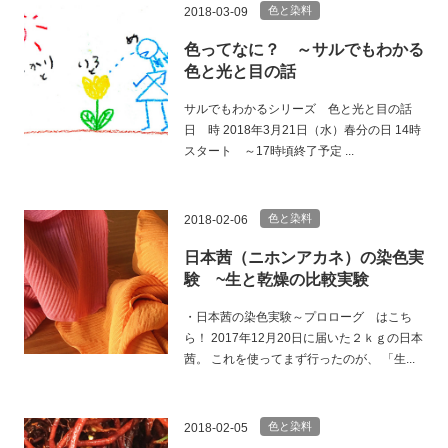
色と染料
2018-03-09
色ってなに？ ～サルでもわかる
色と光と目の話
サルでもわかるシリーズ 色と光と目の話
日 時 2018年3月21日（水）春分の日 14時
スタート ～17時頃終了予定 ...
色と染料
2018-02-06
日本茜（ニホンアカネ）の染色実
験 ~生と乾燥の比較実験
・日本茜の染色実験～プロローグ はこち
ら！ 2017年12月20日に届いた２ｋｇの日本
茜。 これを使ってまず行ったのが、 「生...
色と染料
2018-02-05