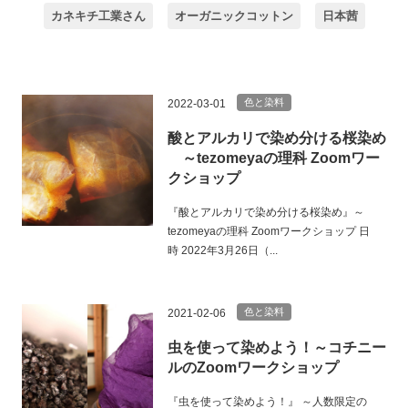
カネキチ工業さん
オーガニックコットン
日本茜
色と染料
2022-03-01
酸とアルカリで染め分ける桜染め
～tezomeyaの理科 Zoomワー
クショップ
『酸とアルカリで染め分ける桜染め』～
tezomeyaの理科 Zoomワークショップ 日
時 2022年3月26日（...
色と染料
2021-02-06
虫を使って染めよう！～コチニー
ルのZoomワークショップ
『虫を使って染めよう！』 ～人数限定の