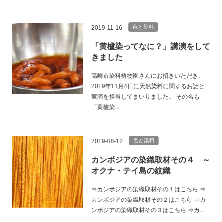
色と染料
2019-11-16
「黄櫨染ってなに？」講演をして
きました
高崎市染料植物園さんにお招きいただき、
2019年11月4日に天然染料に関するお話と
実演を担当してまいりました。 その名も
「黄櫨染...
色と染料
2019-08-12
カンボジアの染織取材その４ ～
オクナ・テイ島の紋織
⇒カンボジアの染織取材その１はこちら ⇒
カンボジアの染織取材その２はこちら ⇒カ
ンボジアの染織取材その３はこちら ⇒カ...