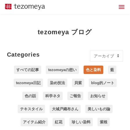
tezomeya ブログ
Categories
すべての記事
tezomeyaの想い
色と染料
藍
tezomeya日記
染め技法
貝紫
blog的ノート
色の話
科学ネタ
ご報告
お知らせ
テキスタイル
大城戸織布さん
美しいもの論
アイテム紹介
紅花
珍しい染料
紫根