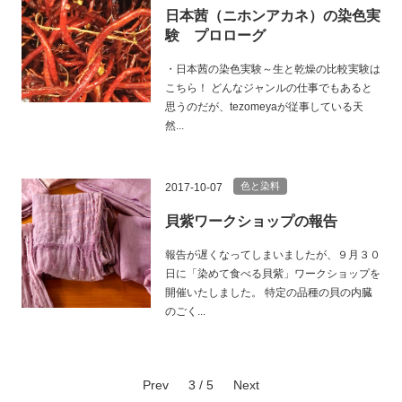
日本茜（ニホンアカネ）の染色実
験 プロローグ
・日本茜の染色実験～生と乾燥の比較実験は
こちら！ どんなジャンルの仕事でもあると
思うのだが、tezomeyaが従事している天
然...
色と染料
2017-10-07
貝紫ワークショップの報告
報告が遅くなってしまいましたが、９月３０
日に「染めて食べる貝紫」ワークショップを
開催いたしました。 特定の品種の貝の内臓
のごく...
Prev
3 / 5
Next