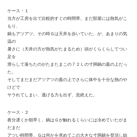
ケース・１
当方が工房を出て比較的すぐの時間帯。まだ部屋には熱気がこ
もり、
鍋もアツアツ。その時Ｇは天井を歩いていた。が、あまりの気
温の
暑さに（天井の方が熱気がたまるため）頭がくらくらしてつい
足を
滑らして落ちたのがたまたまこの７２Ｌの寸胴鍋の蓋の上だっ
た。
そしてまだまだアツアツの蓋の上でさらに体中を十分な熱のや
けどで
ヤラれてしまい、逃げる力も出ず、息絶えた。
ケース・２
夜分遅くか朝早く、鍋はＧが触れるくらいには冷めていたがま
だまだ
アツい時間帯。Ｇは何かを求めてこの大きな寸胴鍋を登頂し始