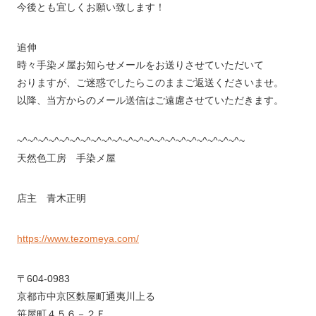
今後とも宜しくお願い致します！
追伸
時々手染メ屋お知らせメールをお送りさせていただいて
おりますが、ご迷惑でしたらこのままご返送くださいませ。
以降、当方からのメール送信はご遠慮させていただきます。
~^~^~^~^~^~^~^~^~^~^~^~^~^~^~^~^~^~^~^~^~^~
天然色工房 手染メ屋
店主 青木正明
https://www.tezomeya.com/
〒604-0983
京都市中京区麩屋町通夷川上る
笹屋町４５６－２Ｆ