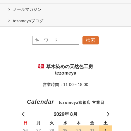
メールマガジン
tezomeyaブログ
草木染めの天然色工房
tezomeya
営業時間：11:00～18:00
Calendar
tezomeya京都店 営業日
2026年 8月
日
月
火
水
木
金
土
26
27
28
29
30
31
1