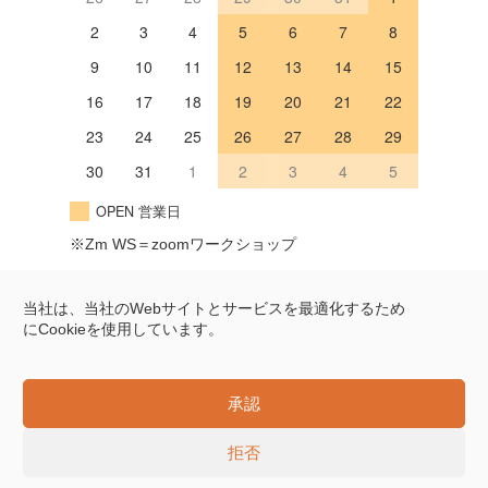
2
3
4
5
6
7
8
9
10
11
12
13
14
15
16
17
18
19
20
21
22
23
24
25
26
27
28
29
30
31
1
2
3
4
5
OPEN 営業日
※Zm WS＝zoomワークショップ
Googleマップ
当社は、当社のWebサイトとサービスを最適化するため
にCookieを使用しています。
〒604-8322
京都市中京区姉小路通岩上西入
Online Store
樽屋町451
承認
Tel 075-202-7655
拒否
© 草木染めの天然色工房 tezomeya