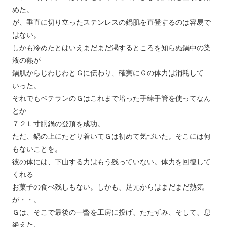
めた。
が、垂直に切り立ったステンレスの鍋肌を直登するのは容易で
はない。
しかも冷めたとはいえまだまだ渇するところを知らぬ鍋中の染
液の熱が
鍋肌からじわじわとＧに伝わり、確実にＧの体力は消耗して
いった。
それでもベテランのＧはこれまで培った手練手管を使ってなん
とか
７２Ｌ寸胴鍋の登頂を成功。
ただ、鍋の上にたどり着いてＧは初めて気づいた。そこには何
もないことを。
彼の体には、下山する力はもう残っていない。体力を回復して
くれる
お菓子の食べ残しもない。しかも、足元からはまだまだ熱気
が・・。
Ｇは、そこで最後の一瞥を工房に投げ、たたずみ、そして、息
絶えた。