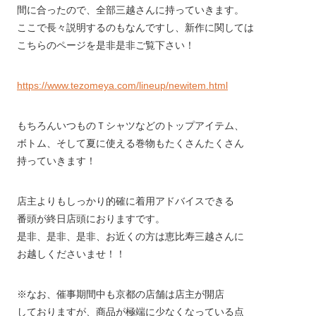
間に合ったので、全部三越さんに持っていきます。
ここで長々説明するのもなんですし、新作に関しては
こちらのページを是非是非ご覧下さい！
https://www.tezomeya.com/lineup/newitem.html
もちろんいつものＴシャツなどのトップアイテム、
ボトム、そして夏に使える巻物もたくさんたくさん
持っていきます！
店主よりもしっかり的確に着用アドバイスできる
番頭が終日店頭におりますです。
是非、是非、是非、お近くの方は恵比寿三越さんに
お越しくださいませ！！
※なお、催事期間中も京都の店舗は店主が開店
しておりますが、商品が極端に少なくなっている点