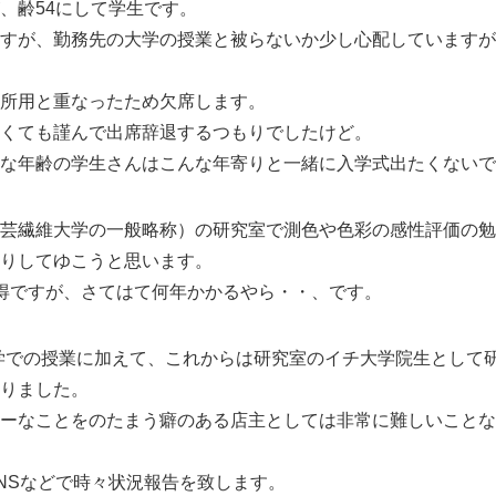
、齢54にして学生です。
すが、勤務先の大学の授業と被らないか少し心配していますが
所用と重なったため欠席します。
くても謹んで出席辞退するつもりでしたけど。
な年齢の学生さんはこんな年寄りと一緒に入学式出たくないで
芸繊維大学の一般略称）の研究室で測色や色彩の感性評価の勉
りしてゆこうと思います。
得ですが、さてはて何年かかるやら・・、です。
事、大学での授業に加えて、これからは研究室のイチ大学院生とし
りました。
ーなことをのたまう癖のある店主としては非常に難しいことな
NSなどで時々状況報告を致します。