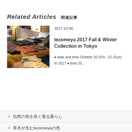
Related Articles
関連記事
2017-10-06
tezomeya 2017 Fall & Winter
Collection in Tokyo
● date and time October 20 (Fri) - 22 (Sun)
in 2017 ● time 20...
自然の⾊を⻑く着る暮らし
草木が生むtezomeyaの⾊