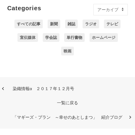
Categories
すべての記事
新聞
雑誌
ラジオ
テレビ
宣伝媒体
学会誌
単行書物
ホームページ
映画
染織情報α ２０１７年１２月号
一覧に戻る
「マギーズ・プラン ～幸せのあとしまつ」 紹介ブログ