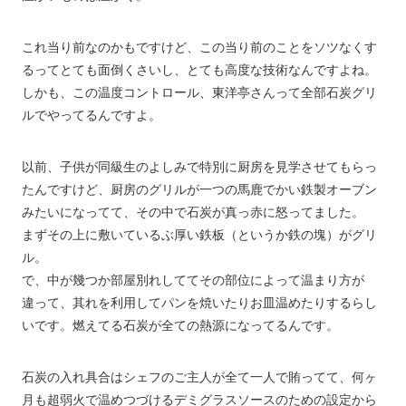
これ当り前なのかもですけど、この当り前のことをソツなくす
るってとても面倒くさいし、とても高度な技術なんですよね。
しかも、この温度コントロール、東洋亭さんって全部石炭グリ
ルでやってるんですよ。
以前、子供が同級生のよしみで特別に厨房を見学させてもらっ
たんですけど、厨房のグリルが一つの馬鹿でかい鉄製オーブン
みたいになってて、その中で石炭が真っ赤に怒ってました。
まずその上に敷いているぶ厚い鉄板（というか鉄の塊）がグリ
ル。
で、中が幾つか部屋別れしててその部位によって温まり方が
違って、其れを利用してパンを焼いたりお皿温めたりするらし
いです。燃えてる石炭が全ての熱源になってるんです。
石炭の入れ具合はシェフのご主人が全て一人で賄ってて、何ヶ
月も超弱火で温めつづけるデミグラスソースのための設定から