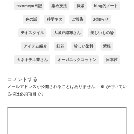
tezomeya日記
染め技法
貝紫
blog的ノート
色の話
科学ネタ
ご報告
お知らせ
テキスタイル
大城戸織布さん
美しいもの論
アイテム紹介
紅花
珍しい染料
紫根
カネキチ工業さん
オーガニックコットン
日本茜
コメントする
メールアドレスが公開されることはありません。
※
が付いてい
る欄は必須項目です