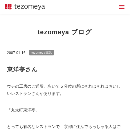
tezomeya ブログ
2007-01-16
tezomeya日記
東洋亭さん
ウチの工房のご近所、歩いて５分位の所にそれはそれはおいし
いレストランさんがあります。
「丸太町東洋亭」
とっても有名なレストランで、京都に住んでらっしゃる人はご