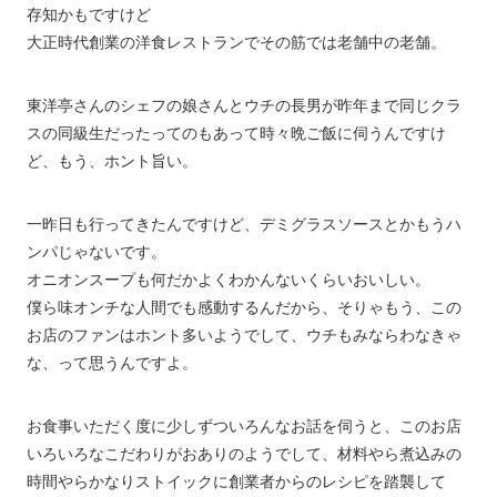
存知かもですけど
大正時代創業の洋食レストランでその筋では老舗中の老舗。
東洋亭さんのシェフの娘さんとウチの長男が昨年まで同じクラ
スの同級生だったってのもあって時々晩ご飯に伺うんですけ
ど、もう、ホント旨い。
一昨日も行ってきたんですけど、デミグラスソースとかもうハ
ンパじゃないです。
オニオンスープも何だかよくわかんないくらいおいしい。
僕ら味オンチな人間でも感動するんだから、そりゃもう、この
お店のファンはホント多いようでして、ウチもみならわなきゃ
な、って思うんですよ。
お食事いただく度に少しずついろんなお話を伺うと、このお店
いろいろなこだわりがおありのようでして、材料やら煮込みの
時間やらかなりストイックに創業者からのレシピを踏襲して