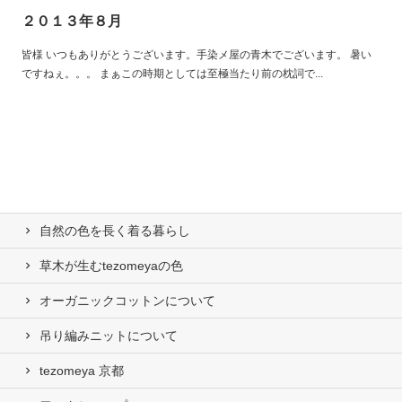
２０１３年８月
皆様 いつもありがとうございます。手染メ屋の青木でございます。 暑い
ですねぇ。。。 まぁこの時期としては至極当たり前の枕詞で...
自然の⾊を⻑く着る暮らし
草木が生むtezomeyaの⾊
オーガニックコットンについて
吊り編みニットについて
tezomeya 京都