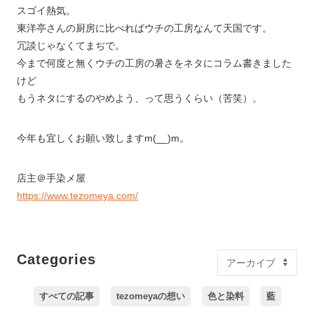
スゴイ熱気。
東洋亭さんの厨房に比べればウチの工房なんて天国です。
冗談じゃなくてまぢで。
今まで何度と無くウチの工房の暑さをネタにコラム書きました
けど
もうネタにするのやめよう、って思うくらい（苦笑）。
今年も宜しくお願い致しますm(__)m。
店主＠手染メ屋
https://www.tezomeya.com/
Categories
すべての記事
tezomeyaの想い
色と染料
藍