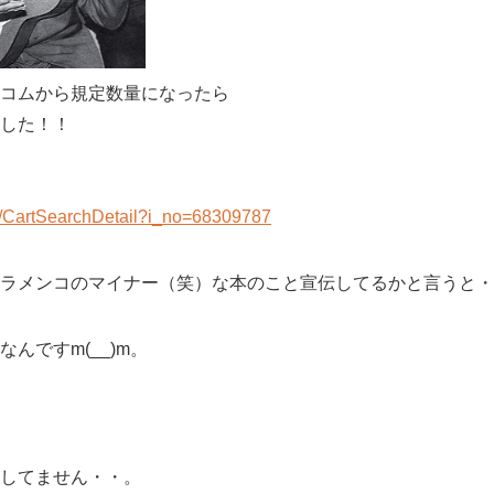
コムから規定数量になったら
した！！
fk/CartSearchDetail?i_no=68309787
ラメンコのマイナー（笑）な本のこと宣伝してるかと言うと・
んですm(__)m。
してません・・。