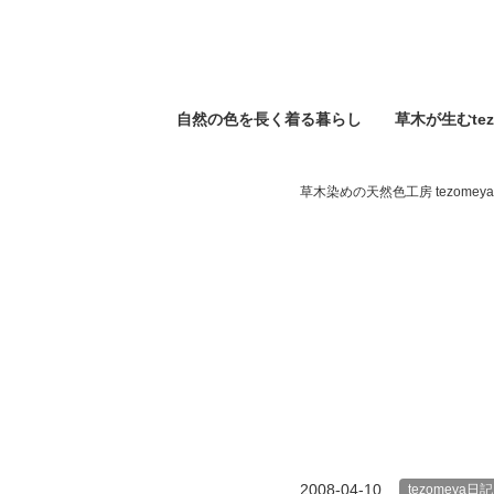
自然の⾊を⻑く着る暮らし
草木が生むtez
草木染めの天然色工房 tezomeya
2008-04-10
tezomeya日記