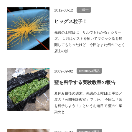
ご報告
2012-03-12
ヒッグス粒子！
先週の土曜日は「サルでもわかる」シリー
ズ。 １月はゲストを招いてマジック論を展
開してもらったけど、今回はまた例のごとく
店主の独...
tezomeya日記
2009-09-02
藍を科学する実験教室の報告
夏休み最後の週末、先週の土曜日は 手染メ
屋の「公開実験教室」でした。 今回は「藍
を科学しよう！」というお題目で 藍の生葉
染めと...
tezomeya日記