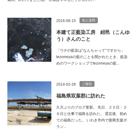
色と染料
2016-08-15
本建て正藍染工房 紺邑（こんゆ
う）さんのこと
「ウチの藍染は“なんちゃって”ですから」
tezomeyaの藍のことを聞かれたとき、藍染
めのワークショップでtezomeyaの藍...
ご報告
2014-02-28
福島県双葉郡に訪れた
久方ぶりのブログ更新。 先日、２５日・２
６日と仕事で福島を訪れた。 震災後、初め
ての福島だった。 いわき市内で復興支援ボ
ラン...