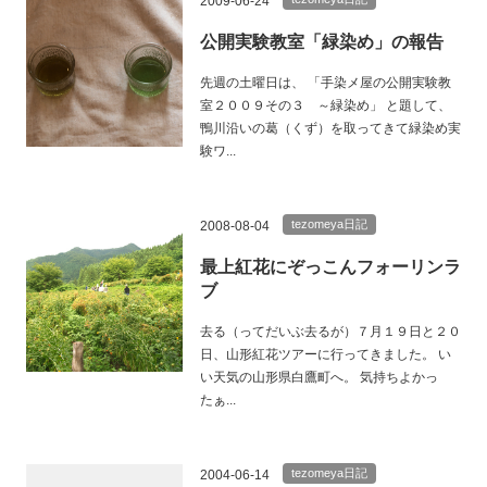
2009-06-24
公開実験教室「緑染め」の報告
先週の土曜日は、 「手染メ屋の公開実験教
室２００９その３ ～緑染め」 と題して、
鴨川沿いの葛（くず）を取ってきて緑染め実
験ワ...
tezomeya日記
2008-08-04
最上紅花にぞっこんフォーリンラ
ブ
去る（ってだいぶ去るが）７月１９日と２０
日、山形紅花ツアーに行ってきました。 い
い天気の山形県白鷹町へ。 気持ちよかっ
たぁ...
tezomeya日記
2004-06-14