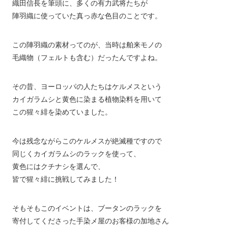
織田信長を筆頭に、多くの有力武将たちが
陣羽織に使っていた真っ赤な色目のことです。
この陣羽織の素材ってのが、当時は舶来モノの
毛織物（フェルトも含む）だったんですよね。
その昔、ヨーロッパの人たちはケルメスという
カイガラムシと黄色に染まる植物染料を用いて
この猩々緋を染めていました。
今は残念ながらこのケルメスが絶滅種ですので
同じくカイガラムシのラックを使って、
黄色にはクチナシを選んで、
皆で猩々緋に挑戦してみました！
そもそもこのイベントは、ブータンのラックを
寄付してくださった手染メ屋のお客様の加地さん