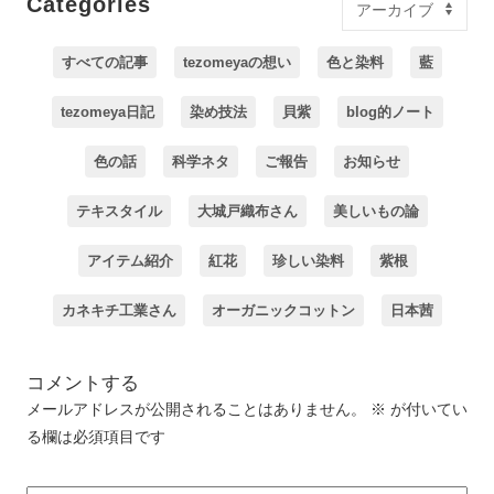
Categories
すべての記事
tezomeyaの想い
色と染料
藍
tezomeya日記
染め技法
貝紫
blog的ノート
色の話
科学ネタ
ご報告
お知らせ
テキスタイル
大城戸織布さん
美しいもの論
アイテム紹介
紅花
珍しい染料
紫根
カネキチ工業さん
オーガニックコットン
日本茜
コメントする
メールアドレスが公開されることはありません。
※
が付いてい
る欄は必須項目です