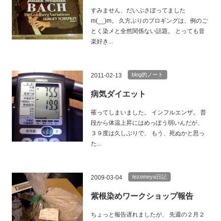
すみません、だいぶさぼってました
m(__)m。 久方ぶりのブロギングは、例のご
とく染メと全然関係ない話題。 とっても音
楽好き...
blog的ノート
2011-02-13
病気ダイエット
罹ってしまいました。 インフルエンザ。 普
段から体温上昇にはめっぽう弱いんだが、
３９度は久しぶりで、 もう、死ぬかと思っ
た...
tezomeya日記
2009-03-04
紫根染めワークショップ報告
ちょっと報告遅れましたが、 先週の２月２