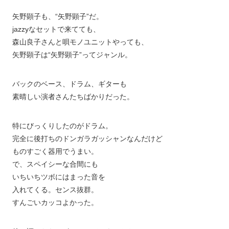
矢野顕子も、“矢野顕子”だ。
jazzyなセットで来てても、
森山良子さんと唄モノユニットやっても、
矢野顕子は“矢野顕子”ってジャンル。
バックのベース、ドラム、ギターも
素晴しい演者さんたちばかりだった。
特にびっくりしたのがドラム。
完全に後打ちのドンガラガッシャンなんだけど
ものすごく器用でうまい。
で、スペイシーな合間にも
いちいちツボにはまった音を
入れてくる。センス抜群。
すんごいカッコよかった。