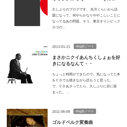
久しぶりのブログです。 先月くらいから話
題になって、何やらかなりややこしいことに
なってるあの問題。そう、東京オリンピック
ロゴの...
blog的ノート
2013-01-21
まさかニクイあんちくしょぉを好
きになるなんて・・
ちょっと時間ができたので、気になってた本
をＣＤでも聴きながら読もうと思った。
で、ＣＤあさってたら、久しぶりに目に留
まった。 ...
blog的ノート
2011-06-09
ゴルドベルク変奏曲