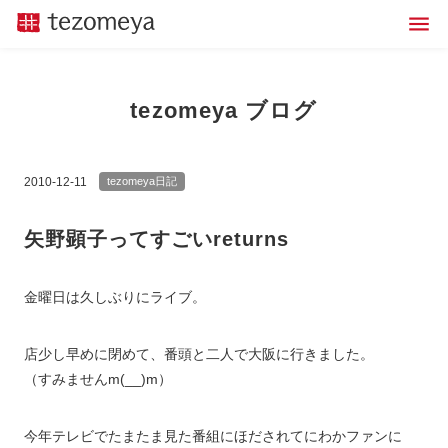
tezomeya ブログ
2010-12-11
tezomeya日記
矢野顕子ってすごいreturns
金曜日は久しぶりにライブ。
店少し早めに閉めて、番頭と二人で大阪に行きました。
（すみませんm(__)m）
今年テレビでたまたま見た番組にほだされてにわかファンに