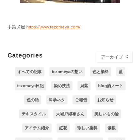
手染メ屋
https://www.tezomeya.com/
Categories
すべての記事
tezomeyaの想い
色と染料
藍
tezomeya日記
染め技法
貝紫
blog的ノート
色の話
科学ネタ
ご報告
お知らせ
テキスタイル
大城戸織布さん
美しいもの論
アイテム紹介
紅花
珍しい染料
紫根