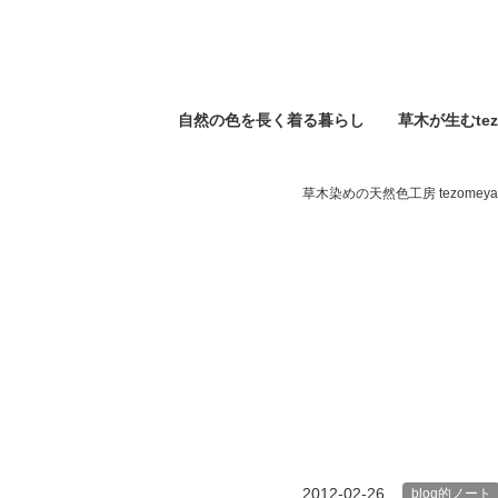
自然の⾊を⻑く着る暮らし
草木が生むtez
草木染めの天然色工房 tezomeya
2012-02-26
blog的ノート