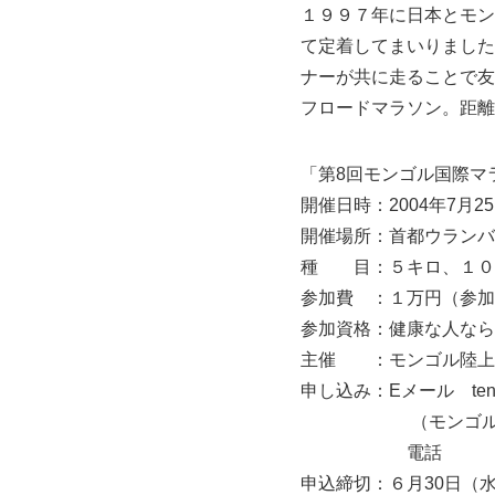
１９９７年に日本とモン
て定着してまいりました
ナーが共に走ることで友
フロードマラソン。距離
「第8回モンゴル国際マ
開催日時：2004年7月
開催場所：首都ウランバ
種 目：５キロ、１０
参加費 ：１万円（参加
参加資格：健康な人なら
主催 ：モンゴル陸上
申し込み：Eメール tengel
（モンゴル国際マ
電話 ０６－６３
申込締切：６月30日（