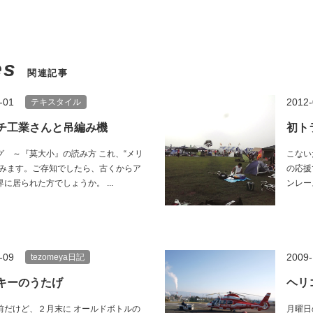
es
関連記事
-01
2012-
テキスタイル
チ工業さんと吊編み機
初ト
グ ～『莫大小』の読み方 これ、“メリ
こない
読みます。ご存知でしたら、古くからア
の応援
に居られた方でしょうか。 ...
ンレー
-09
2009-
tezomeya日記
キーのうたげ
ヘリ
前だけど、２月末に オールドボトルの
月曜日