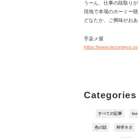
うーん、仕事の段取りが
現地で本場のホーミー聴
どなたか、ご興味がおあ
手染メ屋
https://www.tezomeya.c
Categories
すべての記事
te
色の話
科学ネタ