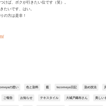
つけば、ボクが行きたい位です（笑）。
きたいです、はい。
りの方は是非！
om/
zomeyaの想い
色と染料
藍
tezomeya日記
染め技法
ご報告
お知らせ
テキスタイル
大城戸織布さん
美しい