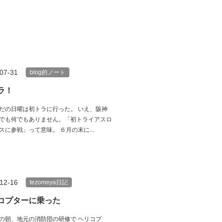
07-31
blog的ノート
ラ！
だの日曜は初トラに行った。 いえ、阪神
でも何でもありません。「初トライアスロ
スに参戦」って意味。 ６月の末に...
12-16
tezomeya日記
コプターに乗った
の朝、地元の消防団の研修で ヘリコプ