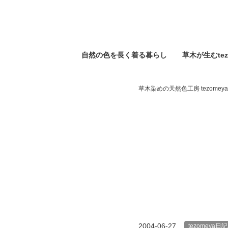
自然の⾊を⻑く着る暮らし
草木が生むtez
草木染めの天然色工房 tezomeya
2004-06-27
tezomeya日記