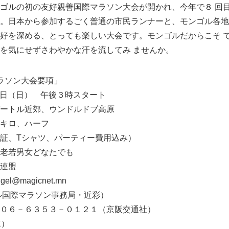
ゴルの初の友好親善国際マラソン大会が開かれ、今年で８ 回
。日本から参加するごく普通の市民ランナーと、モンゴル各地
好を深める、とっても楽しい大会です。モンゴルだからこそ 
を気にせずさわやかな汗を流してみ ませんか。
ラソン大会要項」
25日（日） 午後３時スタート
ートル近郊、ウンドルドブ高原
キロ、ハーフ
証、Tシャツ、パーティー費用込み）
老若男女どなたでも
連盟
@magicnet.mn
ラソン事務局・近彩）
５３－０１２１（京阪交通社）
水）