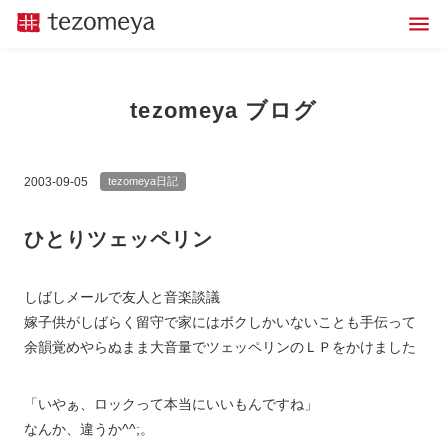
tezomeya ブログ
2003-09-05
tezomeya日記
ひとりツェッペリン
しばしメールで友人と音楽談議
嫁子供がしばらく留守で家にはボクしかいないことも手伝って
余韻覚めやらぬまま大音量でツェッペリンのＬＰをかけました
「いやぁ、ロックって本当にいいもんですね」
なんか、違うか^^;。