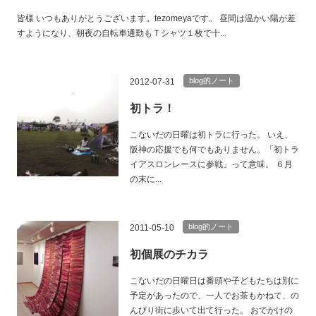
皆様 いつもありがとうございます。tezomeyaです。 昼間は温かい陽が差
すようになり、朝夜の自転車通勤もＴシャツ１枚で十...
blog的ノート
2012-07-31
初トラ！
こないだの日曜は初トラに行った。 いえ、
阪神の応援でも何でもありません。「初トラ
イアスロンレースに参戦」って意味。 ６月
の末に...
blog的ノート
2011-05-10
初個展のチカラ
こないだの日曜日は番頭や子どもたちは別に
予定があったので、一人でお茶もかねて、の
んびり街に歩いて出て行った。 おでかけの