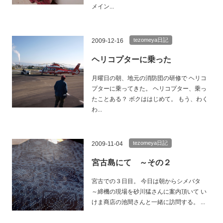
メイン...
tezomeya日記
2009-12-16
ヘリコプターに乗った
月曜日の朝、地元の消防団の研修で ヘリコ
プターに乗ってきた。 ヘリコプター、乗っ
たことある？ ボクははじめて。 もう、わく
わ...
tezomeya日記
2009-11-04
宮古島にて ～その２
宮古での３日目。 今日は朝からシメバタ
～締機の現場を砂川猛さんに案内頂いて い
けま商店の池間さんと一緒に訪問する。 ...