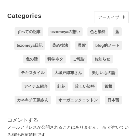
Categories
すべての記事
tezomeyaの想い
色と染料
藍
tezomeya日記
染め技法
貝紫
blog的ノート
色の話
科学ネタ
ご報告
お知らせ
テキスタイル
大城戸織布さん
美しいもの論
アイテム紹介
紅花
珍しい染料
紫根
カネキチ工業さん
オーガニックコットン
日本茜
コメントする
メールアドレスが公開されることはありません。
※
が付いてい
る欄は必須項目です