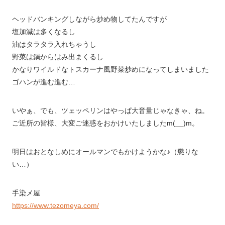
ヘッドバンキングしながら炒め物してたんですが
塩加減は多くなるし
油はタラタラ入れちゃうし
野菜は鍋からはみ出まくるし
かなりワイルドなトスカーナ風野菜炒めになってしまいました
ゴハンが進む進む…
いやぁ、でも、ツェッペリンはやっぱ大音量じゃなきゃ、ね。
ご近所の皆様、大変ご迷惑をおかけいたしましたm(__)m。
明日はおとなしめにオールマンでもかけようかな♪（懲りな
い…）
手染メ屋
https://www.tezomeya.com/