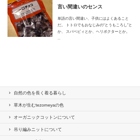
言い間違いのセンス
単語の言い間違い、子供にはよくあること
だ。 トトロでもおなじみの“とうもころし”と
か、 スパベピィとか、ヘリポクターとか。
...
自然の⾊を⻑く着る暮らし
草木が生むtezomeyaの⾊
オーガニックコットンについて
吊り編みニットについて