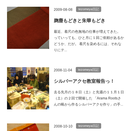
tezomeya日記
2009-08-08
麹塵もどきと朱華もどき
最近、着尺の色無地の仕事が増えてきた。
っていっても、ひと月に１回ご依頼があるか
どうか、だが。 着尺を染めるには、それな
りにテ...
tezomeya日記
2008-11-04
シルバーアクセ教室報告っ！
去る先月の１８日（土）と先週の１１月１日
（土）の２回で開催した 「Arama Rootsさ
んの蝋から作るシルバーアクセ作り」の手...
tezomeya日記
2008-10-10