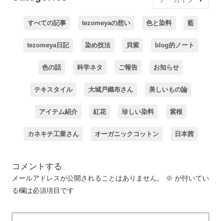
すべての記事
tezomeyaの想い
色と染料
藍
tezomeya日記
染め技法
貝紫
blog的ノート
色の話
科学ネタ
ご報告
お知らせ
テキスタイル
大城戸織布さん
美しいもの論
アイテム紹介
紅花
珍しい染料
紫根
カネキチ工業さん
オーガニックコットン
日本茜
コメントする
メールアドレスが公開されることはありません。
※
が付いてい
る欄は必須項目です