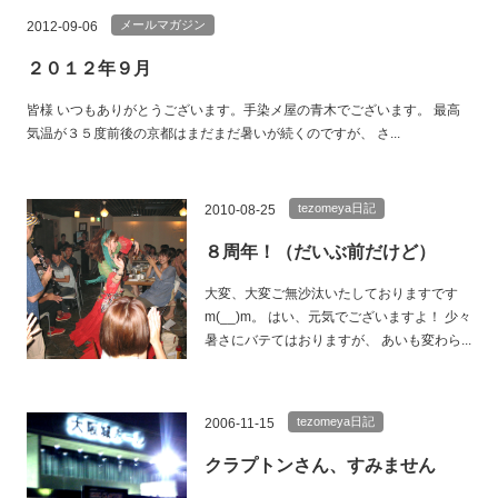
メールマガジン
2012-09-06
２０１２年９月
皆様 いつもありがとうございます。手染メ屋の青木でございます。 最高
気温が３５度前後の京都はまだまだ暑いが続くのですが、 さ...
tezomeya日記
2010-08-25
８周年！（だいぶ前だけど）
大変、大変ご無沙汰いたしておりますです
m(__)m。 はい、元気でございますよ！ 少々
暑さにバテてはおりますが、 あいも変わら...
tezomeya日記
2006-11-15
クラプトンさん、すみません