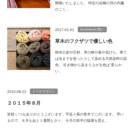
開催いたしました。 特定の品種の貝の内臓
のごく...
tezomeyaの想い
2017-01-01
草木のフクザツで優しい色
樹木の皮や芯材、草の根や葉や花びら、果て
は虫までを使ったりして染める天然染料の染
色。 生き物から染まり上がる色は“柔らか
い...
メールマガジン
2015-08-22
２０１５年８月
皆様 いつもありがとうございます。手染メ屋の青木でございます。 早い
もので、８月もあと１週間と少々。 今月の前半の猛暑を思え...