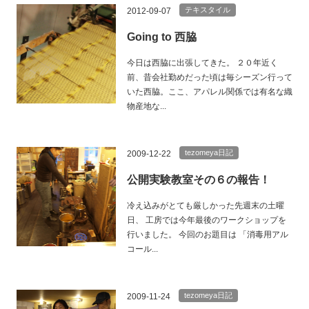
テキスタイル
2012-09-07
Going to 西脇
今日は西脇に出張してきた。 ２０年近く
前、昔会社勤めだった頃は毎シーズン行って
いた西脇。ここ、アパレル関係では有名な織
物産地な...
tezomeya日記
2009-12-22
公開実験教室その６の報告！
冷え込みがとても厳しかった先週末の土曜
日、 工房では今年最後のワークショップを
行いました。 今回のお題目は 「消毒用アル
コール...
tezomeya日記
2009-11-24