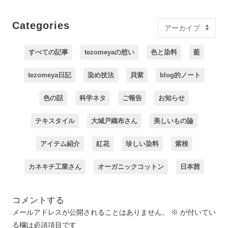
Categories
すべての記事
tezomeyaの想い
色と染料
藍
tezomeya日記
染め技法
貝紫
blog的ノート
色の話
科学ネタ
ご報告
お知らせ
テキスタイル
大城戸織布さん
美しいもの論
アイテム紹介
紅花
珍しい染料
紫根
カネキチ工業さん
オーガニックコットン
日本茜
コメントする
メールアドレスが公開されることはありません。
※
が付いてい
る欄は必須項目です