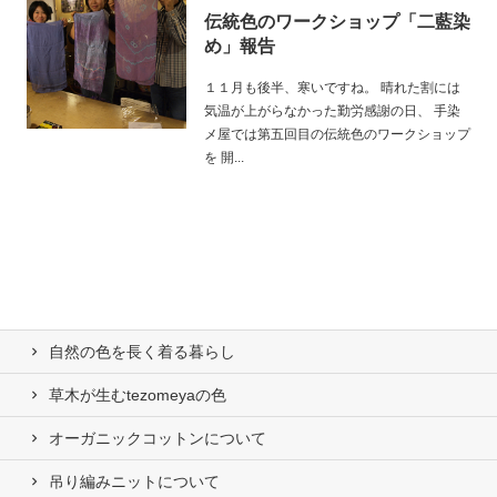
伝統色のワークショップ「二藍染
め」報告
１１月も後半、寒いですね。 晴れた割には
気温が上がらなかった勤労感謝の日、 手染
メ屋では第五回目の伝統色のワークショップ
を 開...
自然の⾊を⻑く着る暮らし
草木が生むtezomeyaの⾊
オーガニックコットンについて
吊り編みニットについて