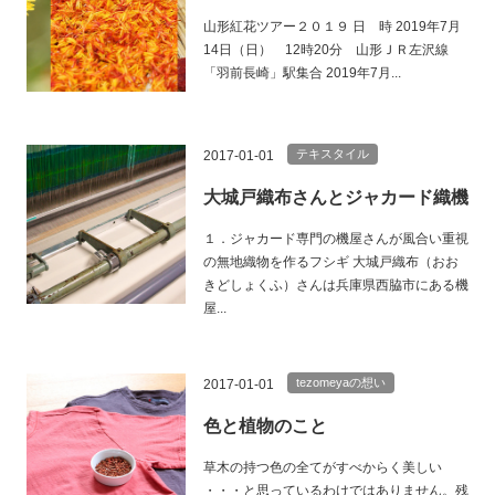
山形紅花ツアー２０１９ 日 時 2019年7月
14日（日） 12時20分 山形ＪＲ左沢線
「羽前長崎」駅集合 2019年7月...
テキスタイル
2017-01-01
大城戸織布さんとジャカード織機
１．ジャカード専門の機屋さんが風合い重視
の無地織物を作るフシギ 大城戸織布（おお
きどしょくふ）さんは兵庫県西脇市にある機
屋...
tezomeyaの想い
2017-01-01
色と植物のこと
草木の持つ色の全てがすべからく美しい
・・・と思っているわけではありません。残