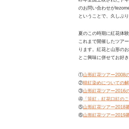
のお問い合わせがtezo
ということで、久しぶりの
夏のこの時期に紅花体験
これまで開催したツアー
ります。紅花と山形のお
とご興味に併せてお好き
①
山形紅花ツアー2008
②
韓紅染めについての解
③
山形紅花ツアー2016
④
「笹紅」紅花口紅のこ
⑤
山形紅花ツアー2018
⑥
山形紅花ツアー2019