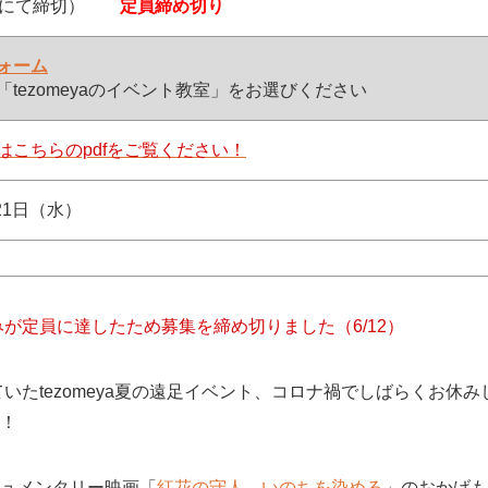
着にて締切）
定員締め切り
ォーム
「tezomeyaのイベント教室」をお選びください
はこちらのpdfをご覧ください！
月21日（水）
が定員に達したため募集を締め切りました（6/12）
ていたtezomeya夏の遠足イベント、コロナ禍でしばらくお休
！
ュメンタリー映画「
紅花の守人 いのちを染める
」のおかげも