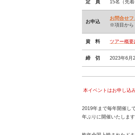
定 員
15名（先
お問合せフ
お申込
※項目から
資 料
ツアー概要
締 切
2023年6
本イベントはお申し込み
2019年まで毎年開催し
年ぶりに開催いたします
昨年全国上映されたドキ