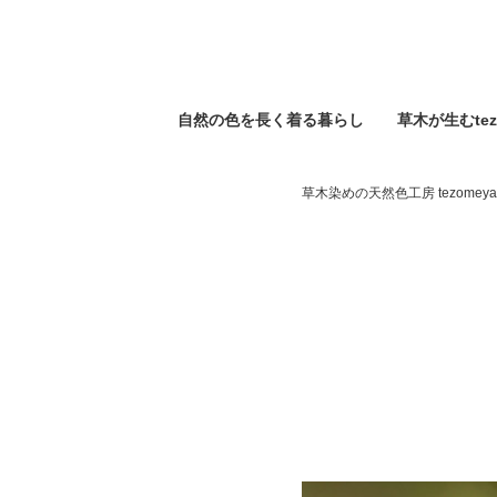
自然の⾊を⻑く着る暮らし
草木が生むtez
草木染めの天然色工房 tezomeya