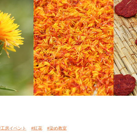
#工房イベント
#紅花
#染め教室