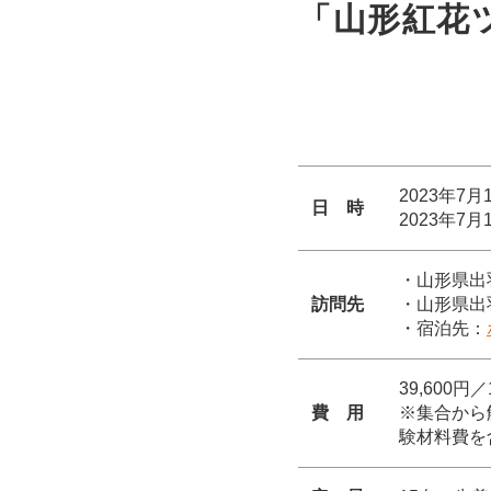
「山形紅花ツ
2023年7
日 時
2023年
・山形県出
訪問先
・山形県
・宿泊先：
39,600
費 用
※集合から
験材料費を