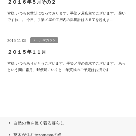
２０１６年５月その２
皆様 いつもお世話になっております。手染メ屋店主でございます。 暑い
ですね。。 今日、手染メ屋の工房内の温度計は３５℃を超えま...
メールマガジン
2015-11-05
２０１５年１１月
皆様 いつもありがとうございます。手染メ屋の青木でございます。 あっ
という間に霜月、郵便局にいくと「年賀状のご予定はお済です...
自然の⾊を⻑く着る暮らし
草木が生むtezomeyaの⾊