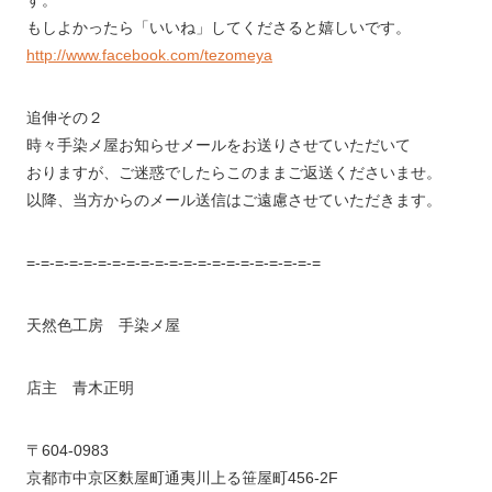
す。
もしよかったら「いいね」してくださると嬉しいです。
http://www.facebook.com/tezomeya
追伸その２
時々手染メ屋お知らせメールをお送りさせていただいて
おりますが、ご迷惑でしたらこのままご返送くださいませ。
以降、当方からのメール送信はご遠慮させていただきます。
=-=-=-=-=-=-=-=-=-=-=-=-=-=-=-=-=-=-=-=-=
天然色工房 手染メ屋
店主 青木正明
〒604-0983
京都市中京区麩屋町通夷川上る笹屋町456-2F