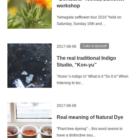
workshop
Yamagata safflower tour 2016 "held on
Saturday, Sunday 16th and ...
Color & dyestuff
2017-08-06
The real traditional Indigo
Studio, “Kon-yu”
"Aizen 's indigo is" What is it "So it is" When
listening to tez...
2017-08-06
Real meaning of Natural Dye
"Plant tree dyeing" -, this word seems to
have a distinctive sou...