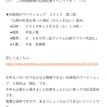
◎― この時期恒例の山形紅餅イベントです！ ―◎
★伝統色のワークショップ ２０１５ 第二回
『山形の紅花を使った韓紅（からくれない）染め』
●日時： ２０１５年１２月５日（土）１３時～
●場所： 手染メ屋
●費用： ６，４８０円（染アイテムの絹マフラー代含む）
●人数： ８名 先着順
詳しくはこちら↓
https://www.tezomeya.com/ja/workshop/etc/dentou15-02.html
今年もバタバタでなかなか開催できない伝統色のワークショッ
プ、２回目は「韓紅」です。
今年も山形から届きました紅餅をふんだんに使っての紅花染め
です。
貴重な染料ですので、あまりしょっちゅうできないイベントで