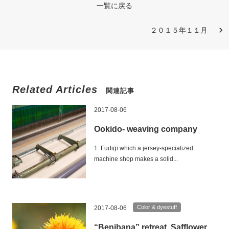
一覧に戻る
２０１５年１１月
Related Articles
関連記事
2017-08-06
Ookido- weaving company
1. Fudigi which a jersey-specialized
machine shop makes a solid...
Color & dyestuff
2017-08-06
“Benibana” retreat, Safflower