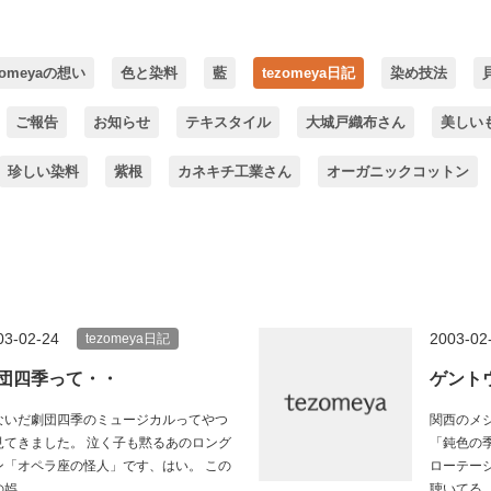
zomeyaの想い
色と染料
藍
tezomeya日記
染め技法
ご報告
お知らせ
テキスタイル
大城戸織布さん
美しい
珍しい染料
紫根
カネキチ工業さん
オーガニックコットン
03-02-24
2003-02
tezomeya日記
団四季って・・
ゲント
ないだ劇団四季のミュージカルってやつ
関西のメ
見てきました。 泣く子も黙るあのロング
「鈍色の
ン「オペラ座の怪人」です、はい。 この
ローテー
娯...
聴いてる..