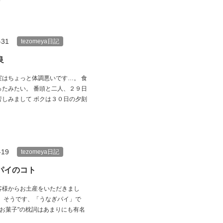
-31
tezomeya日記
良
実はちょっと体調悪いです…。 食
ったみたい。 番頭と二人、２９日
苦しみまして ボクは３０日の夕刻
-19
tezomeya日記
パイのコト
客様からお土産をいただきまし
い、そうです、「うなぎパイ」で
のお菓子"の枕詞はあまりにも有名