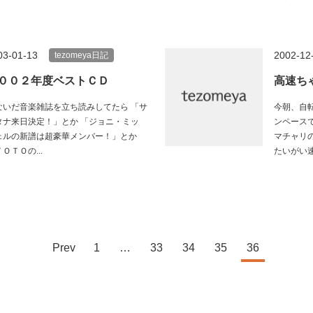
03-01-13
2002-12
tezomeya日記
００２年度ベストＣＤ
高速ち
ないだ音楽雑誌を立ち読みしてたら 「サ
今朝、自
タナ来日決定！」とか 「ジョニ・ミッ
ンペース
ェルの新譜は超豪華メンバー！」とか
マチャリ
ＯＴＯの...
たいがい速.
Prev
1
…
33
34
35
36