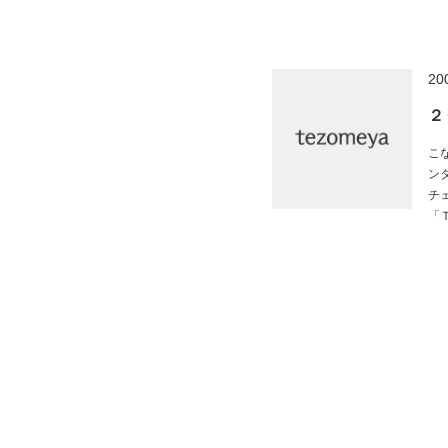
20
２
こ
ン
チ
「Ｔ