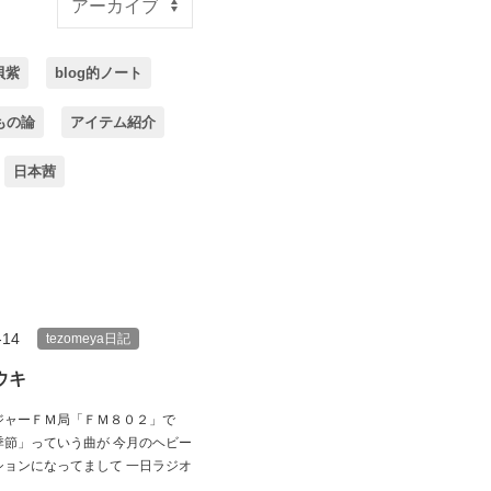
貝紫
blog的ノート
もの論
アイテム紹介
日本茜
-14
tezomeya日記
ウキ
ジャーＦＭ局「ＦＭ８０２」で
季節」っていう曲が 今月のヘビー
ションになってまして 一日ラジオ
.