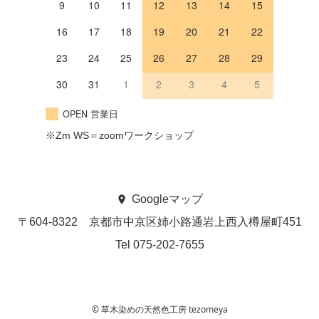
9
10
11
12
13
14
15
16
17
18
19
20
21
22
23
24
25
26
27
28
29
30
31
1
2
3
4
5
OPEN 営業日
※Zm WS＝zoomワークショップ
Googleマップ
〒604-8322
京都市中京区姉小路通岩上西入
樽屋町451
Tel 075-202-7655
© 草木染めの天然色工房 tezomeya