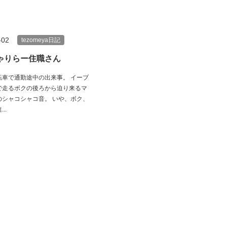
-02
tezomeya日記
ゃりらー住職さん
転車で通勤途中の出来事。 イーブ
で走るボクの後ろから迫り来るマ
のシャコシャコ音。 いや、ボク、
..