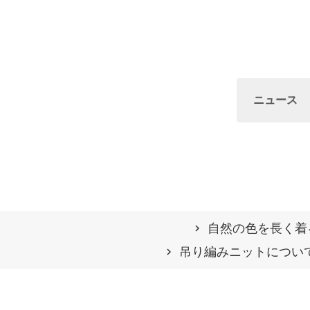
ニュース
自然の⾊を⻑く着
吊り編みニットについ