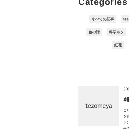
Categories
すべての記事
te
色の話
科学ネタ
紅花
20
劇
こ
を
ラ
手の