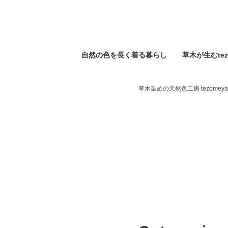
自然の⾊を⻑く着る暮らし
草木が生むtez
草木染めの天然色工房 tezomeya