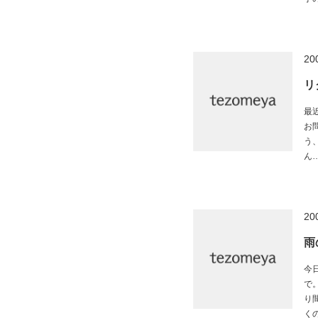
20
リ
最
お
う
ん… 
20
雨
今
で
り
くの