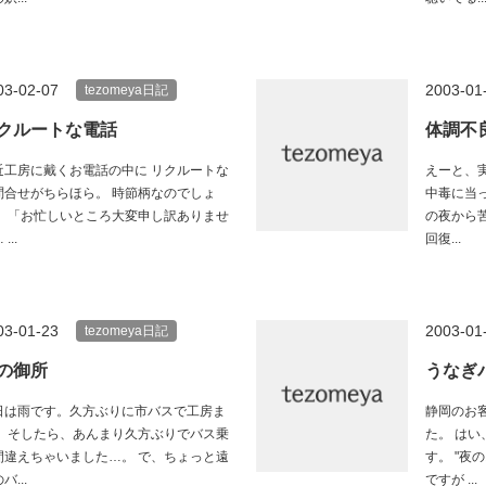
03-02-07
2003-01
tezomeya日記
クルートな電話
体調不
近工房に戴くお電話の中に リクルートな
えーと、
問合せがちらほら。 時節柄なのでしょ
中毒に当
、 「お忙しいところ大変申し訳ありませ
の夜から
...
回復...
03-01-23
2003-01
tezomeya日記
の御所
うなぎ
日は雨です。久方ぶりに市バスで工房ま
静岡のお
。 そしたら、あんまり久方ぶりでバス乗
た。 は
間違えちゃいました…。 で、ちょっと遠
す。 "夜
バ...
ですが ...