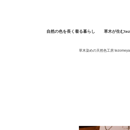
自然の⾊を⻑く着る暮らし
草木が生むtez
草木染めの天然色工房 tezomeya