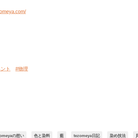
zomeya.com/
ベント
#物理
zomeyaの想い
色と染料
藍
tezomeya日記
染め技法