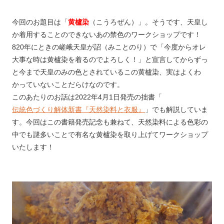
今回のお題目は「
黄櫨染
（こうろぜん）」。そうです、天皇し
か着用することのできないあの禁色のワークショップです！
820年にときの嵯峨天皇が詔（みことのり）で「今度からオレ
大事な時は黄櫨染を着るのでよろしく！」と宣言してからずっ
と今まで天皇のみの色とされているこの黄櫨染、実はよくわ
かっていないことだらけなのです。
このあたりのお話は2022年4月1日発売の拙書「
伝統色づくり解体新書『天然染料と衣服』
」でも解説していま
す。今回はこの書籍発売記念も兼ねて、天然染料による色彩の
中でも謎多いことで有名な黄櫨染を取り上げてワークショップ
いたします！