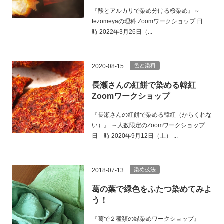
『酸とアルカリで染め分ける桜染め』～
tezomeyaの理科 Zoomワークショップ 日
時 2022年3月26日（...
色と染料
2020-08-15
長瀬さんの紅餅で染める韓紅
Zoomワークショップ
『長瀬さんの紅餅で染める韓紅（からくれな
い）』 ～人数限定のZoomワークショップ
日 時 2020年9月12日（土） ...
染め技法
2018-07-13
葛の葉で緑色をふたつ染めてみよ
う！
『葛で２種類の緑染めワークショップ』