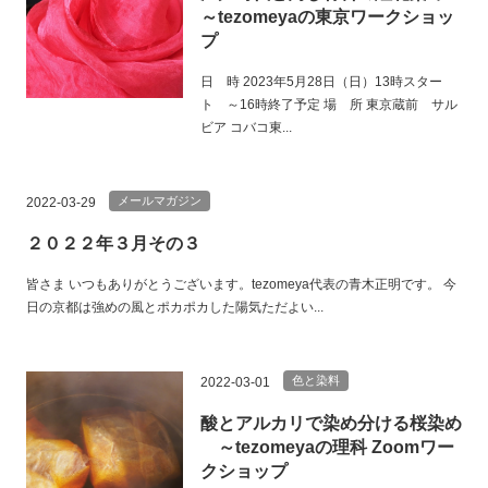
～tezomeyaの東京ワークショッ
プ
日 時 2023年5月28日（日）13時スター
ト ～16時終了予定 場 所 東京蔵前 サル
ビア コバコ東...
メールマガジン
2022-03-29
２０２２年３月その３
皆さま いつもありがとうございます。tezomeya代表の青木正明です。 今
日の京都は強めの風とポカポカした陽気ただよい...
色と染料
2022-03-01
酸とアルカリで染め分ける桜染め
～tezomeyaの理科 Zoomワー
クショップ