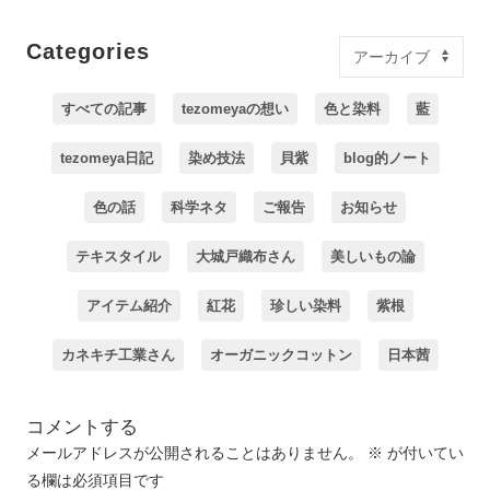
Categories
すべての記事
tezomeyaの想い
色と染料
藍
tezomeya日記
染め技法
貝紫
blog的ノート
色の話
科学ネタ
ご報告
お知らせ
テキスタイル
大城戸織布さん
美しいもの論
アイテム紹介
紅花
珍しい染料
紫根
カネキチ工業さん
オーガニックコットン
日本茜
コメントする
メールアドレスが公開されることはありません。
※
が付いてい
る欄は必須項目です