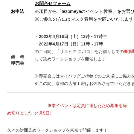
お問合せフォーム
お申込
※項目から「tezomeyaのイベント教室」をお選
※ご参加の方にはマスク着用をお願いいたします
・2022年4月16日（土）12時～17時半
・2022年4月17日（日）11時～17時
の二日間、「サルビア コバコ」をお借りしての
東京
備 考
して染めワークショップを開催します
即売会
※即売会にはマイバッグご持参でのご来場にご協力
※この間、京都の店舗工房はお休みさせていただき
※本イベントは定員に達したため募集を締
め切りました（4
月5日）
久々の対面染めワークショップを東京で開催します！