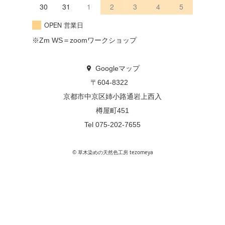
30
31
1
2
3
4
5
OPEN 営業日
※Zm WS＝zoomワークショップ
Googleマップ
〒604-8322
京都市中京区姉小路通岩上西入
樽屋町451
Tel 075-202-7655
© 草木染めの天然色工房 tezomeya