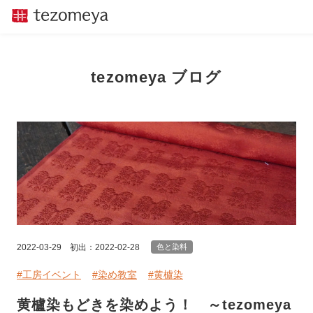
tezomeya ブログ
2022-03-29
初出：2022-02-28
色と染料
#工房イベント
#染め教室
#黄櫨染
黄櫨染もどきを染めよう！ ～tezomeya