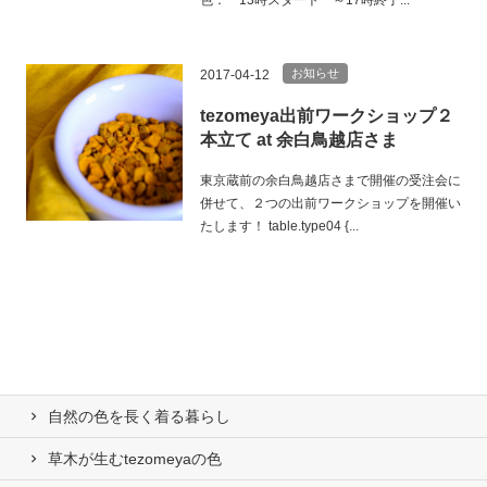
お知らせ
2017-04-12
tezomeya出前ワークショップ２
本立て at 余白鳥越店さま
東京蔵前の余白鳥越店さまで開催の受注会に
併せて、２つの出前ワークショップを開催い
たします！ table.type04 {...
自然の⾊を⻑く着る暮らし
草木が生むtezomeyaの⾊