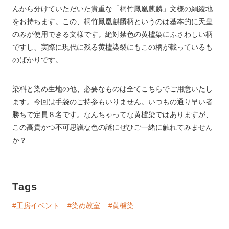
んから分けていただいた貴重な「桐竹鳳凰麒麟」文様の絹綾地
をお持ちます。この、桐竹鳳凰麒麟柄というのは基本的に天皇
のみが使用できる文様です。絶対禁色の黄櫨染にふさわしい柄
ですし、実際に現代に残る黄櫨染裂にもこの柄が載っているも
のばかりです。
染料と染め生地の他、必要なものは全てこちらでご用意いたし
ます。今回は手袋のご持参もいりません。いつもの通り早い者
勝ちで定員８名です。なんちゃってな黄櫨染ではありますが、
この高貴かつ不可思議な色の謎にぜひご一緒に触れてみません
か？
Tags
#工房イベント
#染め教室
#黄櫨染