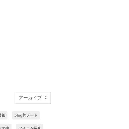
貝紫
blog的ノート
もの論
アイテム紹介