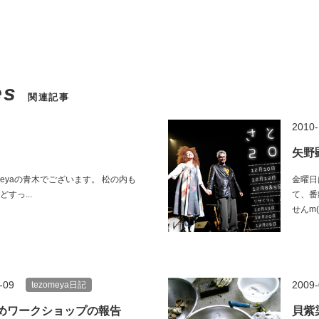
es
関連記事
2010-
矢野顕
meyaの青木でございます。 松の内も
金曜日
すっ...
て、番
せんm(
-09
2009-
tezomeya日記
めワークショップの報告
貝紫