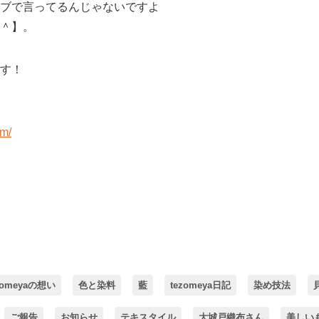
ブで言ってるんじゃないですよ
＾】。
す！
om/
zomeyaの想い
色と染料
藍
tezomeya日記
染め技法
ご報告
お知らせ
テキスタイル
大城戸織布さん
美しい