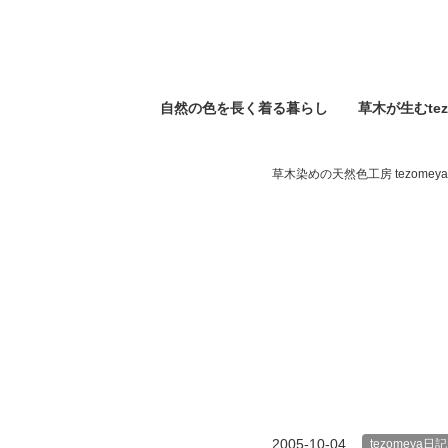
自然の⾊を⻑く着る暮らし
草木が生むtez
草木染めの天然色工房 tezomeya
2005-10-04
tezomeya日記