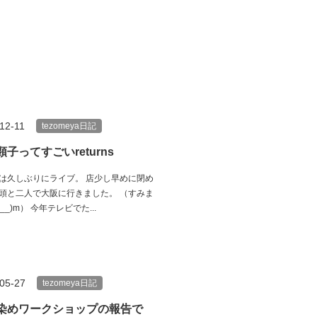
12-11
tezomeya日記
子ってすごいreturns
は久しぶりにライブ。 店少し早めに閉め
頭と二人で大阪に行きました。 （すみま
__)m） 今年テレビでた...
05-27
tezomeya日記
染めワークショップの報告で