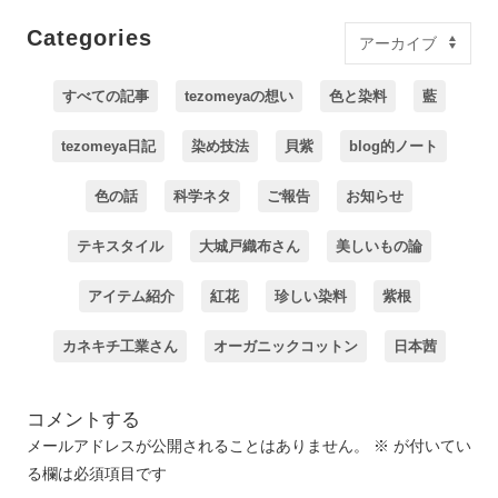
Categories
すべての記事
tezomeyaの想い
色と染料
藍
tezomeya日記
染め技法
貝紫
blog的ノート
色の話
科学ネタ
ご報告
お知らせ
テキスタイル
大城戸織布さん
美しいもの論
アイテム紹介
紅花
珍しい染料
紫根
カネキチ工業さん
オーガニックコットン
日本茜
コメントする
メールアドレスが公開されることはありません。
※
が付いてい
る欄は必須項目です