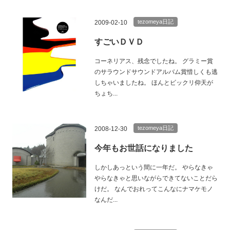
tezomeya日記
2009-02-10
すごいＤＶＤ
コーネリアス、残念でしたね。 グラミー賞
のサラウンドサウンドアルバム賞惜しくも逃
しちゃいましたね。 ほんとビックリ仰天が
ちょち...
tezomeya日記
2008-12-30
今年もお世話になりました
しかしあっという間に一年だ。 やらなきゃ
やらなきゃと思いながらできてないことだら
けだ。 なんでおれってこんなにナマケモノ
なんだ...