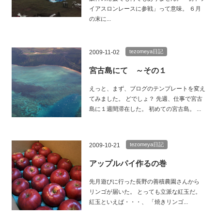
イアスロンレースに参戦」って意味。 ６月
の末に...
tezomeya日記
2009-11-02
宮古島にて ～その１
えっと、まず、ブログのテンプレートを変え
てみました。 どでしょ？ 先週、仕事で宮古
島に１週間滞在した。 初めての宮古島。 ...
tezomeya日記
2009-10-21
アップルパイ作るの巻
先月遊びに行った長野の善積農園さんから
リンゴが届いた。 とっても立派な紅玉だ。
紅玉といえば・・・、 「焼きリンゴ...