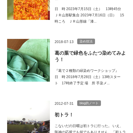
日 時 2023年7月15日（土） 13時45分
ＪＲ山形駅集合 2023年7月16日（日） 15
時ころ ＪＲ山形線「漆...
染め技法
2018-07-13
葛の葉で緑色をふたつ染めてみよ
う！
『葛で２種類の緑染めワークショップ』
日 時 2018年7月28日（土）13時スター
ト 17時終了予定 場 所 手染メ...
blog的ノート
2012-07-31
初トラ！
こないだの日曜は初トラに行った。 いえ、
阪神の応援でも何でもありません。「初トラ