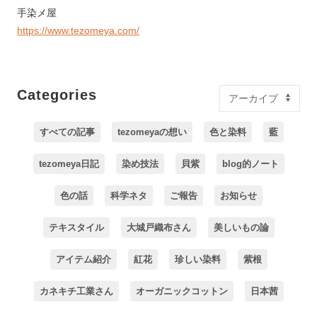
手染メ屋
https://www.tezomeya.com/
Categories
すべての記事
tezomeyaの想い
色と染料
藍
tezomeya日記
染め技法
貝紫
blog的ノート
色の話
科学ネタ
ご報告
お知らせ
テキスタイル
大城戸織布さん
美しいもの論
アイテム紹介
紅花
珍しい染料
紫根
カネキチ工業さん
オーガニックコットン
日本茜