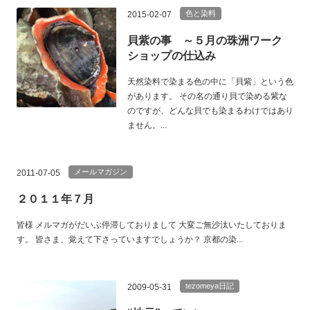
色と染料
2015-02-07
貝紫の事 ～５月の珠洲ワーク
ショップの仕込み
天然染料で染まる色の中に「貝紫」という色
があります。 その名の通り貝で染める紫な
のですが、どんな貝でも染まるわけではあり
ません。...
メールマガジン
2011-07-05
２０１１年７月
皆様 メルマガがだいぶ停滞しておりまして 大変ご無沙汰いたしておりま
す。 皆さま、覚えて下さっていますでしょうか？ 京都の染...
tezomeya日記
2009-05-31