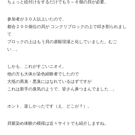
ちょっと絵付けをするだけでも５～６個の貝が必要。
参加者が３０人以上いたので、
都合２００個位の貝が コンクリブロックの上で叩き割られまし
て
ブロックの上はもう貝の虐殺現場と化していました。むご
い…。
しかも、これがすごいニオイ。
他の方も大体が染色経験者でしたので
大抵の異臭・悪臭にはなれているはずですが
これは新手の臭気のようで、皆さん鼻つまんでました…。
ホント、楽しかったです（え、どこが？）。
貝紫染め体験の模様は近々サイトでも紹介しますね。