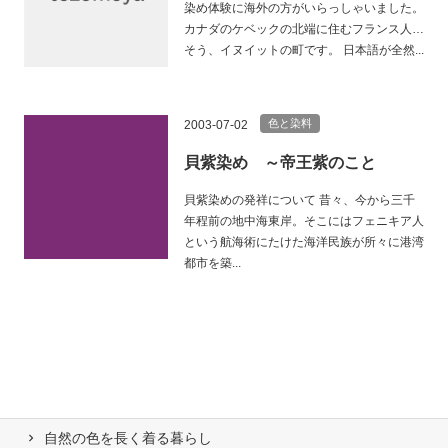
染め体験に海外の方がいらっしゃいました。
カナダのケベックの北端に住むフランス人…
そう、イヌイットの町です。 日本語が全然...
色と染料
2003-07-02
貝紫染め ～帝王紫のこと
貝紫染めの発祥について 昔々、今から三千
年程前の地中海東岸。そこにはフェニキア人
という航海術にたけた海洋民族が所々に港湾
都市を築...
自然の⾊を⻑く着る暮らし