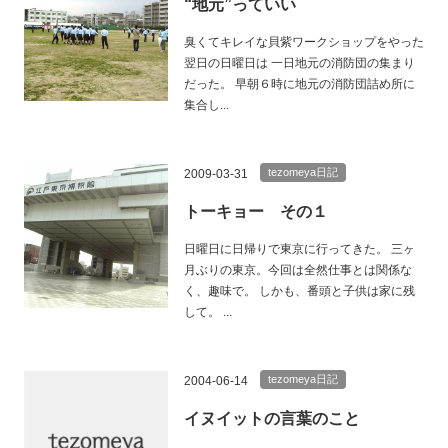
“地元”っていい
臭くてキレイな貝紫ワークショップをやった
翌日の日曜日は 一日地元の消防団の集まり
だった。 早朝６時に地元の消防団詰め所に
集合し...
tezomeya日記
2009-03-31
トーキョー その１
日曜日に日帰りで東京に行ってきた。 三ヶ
月ぶりの東京。今回は全然仕事とは関係な
く、趣味で。 しかも、番頭と子供は家に残
して。 ...
tezomeya日記
2004-06-14
イヌイットの言葉のこと