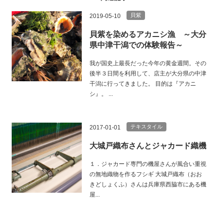
貝紫
2019-05-10
貝紫を染めるアカニシ漁 ～大分
県中津干潟での体験報告～
我が国史上最長だった今年の黄金週間。その
後半３日間を利用して、店主が大分県の中津
干潟に行ってきました。 目的は『アカニ
シ』。 ...
テキスタイル
2017-01-01
大城戸織布さんとジャカード織機
１．ジャカード専門の機屋さんが風合い重視
の無地織物を作るフシギ 大城戸織布（おお
きどしょくふ）さんは兵庫県西脇市にある機
屋...