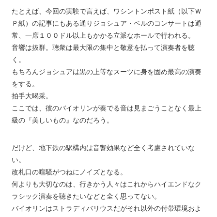
たとえば、今回の実験で言えば、ワシントンポスト紙（以下Ｗ
Ｐ紙）の記事にもある通りジョシュア・ベルのコンサートは通
常、一席１００ドル以上もかかる立派なホールで行われる。
音響は抜群。聴衆は最大限の集中と敬意を払って演奏者を聴
く。
もちろんジョシュアは黒の上等なスーツに身を固め最高の演奏
をする。
拍手大喝采。
ここでは、彼のバイオリンが奏でる音は見まごうことなく最上
級の『美しいもの』なのだろう。
だけど、地下鉄の駅構内は音響効果など全く考慮されていな
い。
改札口の喧騒がつねにノイズとなる。
何よりも大切なのは、行きかう人々はこれからハイエンドなク
ラシック演奏を聴きたいなどと全く思ってない。
バイオリンはストラディバリウスだがそれ以外の付帯環境およ