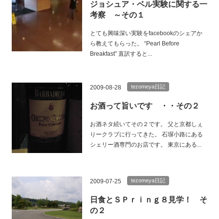
ジョシュア・ベル実験に関する一
考察 ～その１
とても興味深い実験をfacebookのシェアか
ら教えてもらった。 “Pearl Before
Breakfast” 直訳すると...
tezomeya日記
2009-08-28
お酒って旨いです ・・その２
お酒ネタ続いてその２です。 父と京都しぇ
りークラブに行ってきた。 石塀小路にある
シェリー酒専門のお店です。 東京にある...
tezomeya日記
2009-07-25
日食とＳＰｒｉｎｇ８見学！ そ
の２