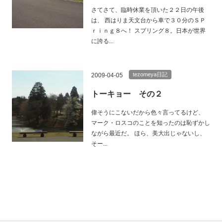
さてさて、臨時休業を頂いた２２日の午後
は、 西はりま天文台から車で３０分のＳＰ
ｒｉｎｇ８へ！ スプリング８。日本が世界
に誇る...
tezomeya日記
2009-04-05
トーキョー その２
偉そうにこないだから色々言ってるけど、
マーク・ロスコのことを知ったのは恥ずかし
ながら最近だ。 ほら、美大出じゃないし、
そー...