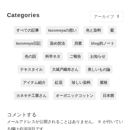
Categories
すべての記事
tezomeyaの想い
色と染料
藍
tezomeya日記
染め技法
貝紫
blog的ノート
色の話
科学ネタ
ご報告
お知らせ
テキスタイル
大城戸織布さん
美しいもの論
アイテム紹介
紅花
珍しい染料
紫根
カネキチ工業さん
オーガニックコットン
日本茜
コメントする
メールアドレスが公開されることはありません。
※
が付いてい
る欄は必須項目です